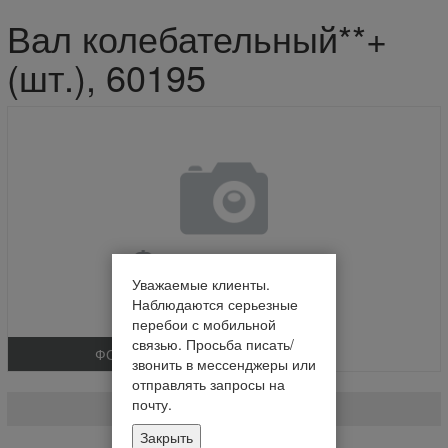
Вал колебательный**+
(шт.), 60195
Уважаемые клиенты.
Наблюдаются серьезные
перебои с мобильной
связью. Просьба писать/
ФОТО
звонить в мессенджеры или
Вал колебательный**+ (шт.)
отправлять запросы на
почту.
60195
Закрыть