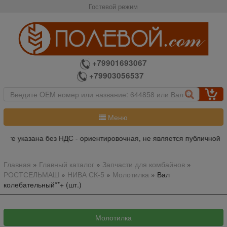
Гостевой режим
+79901693067
+79903056537
Меню
йте указана без НДС - ориентировочная, не является публичной о
Главная
»
Главный каталог
»
Запчасти для комбайнов
»
РОСТСЕЛЬМАШ
»
НИВА СК-5
»
Молотилка
»
Вал
колебательный**+ (шт.)