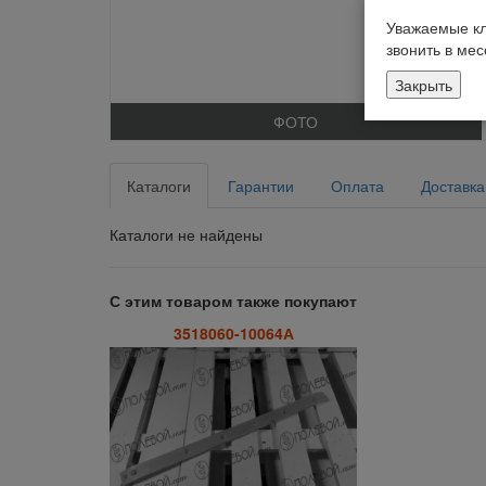
Уважаемые кл
звонить в ме
Закрыть
ФОТО
Каталоги
Гарантии
Оплата
Доставка
Каталоги не найдены
С этим товаром также покупают
3518060-10064А