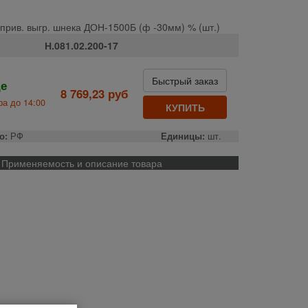
 прив. выгр. шнека ДОН-1500Б (ф -30мм) % (шт.)
Н.081.02.200-17
Быстрый заказ
де
8 769,23 руб
а до 14:00
КУПИТЬ
о:
РФ
Единицы:
шт.
Применяемость и описание товара