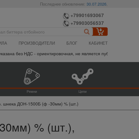
Последнее обновление:
30.07.2026
,
+79901693067
+79903056537
ИЛА
ПРОИЗВОДИТЕЛИ
БЛОГ
КАБИНЕТ
на без НДС - ориентировочная, не является публичной офертой, п
Ремни
Цепи
р. шнека ДОН-1500Б (ф -30мм) % (шт.)
30мм) % (шт.),