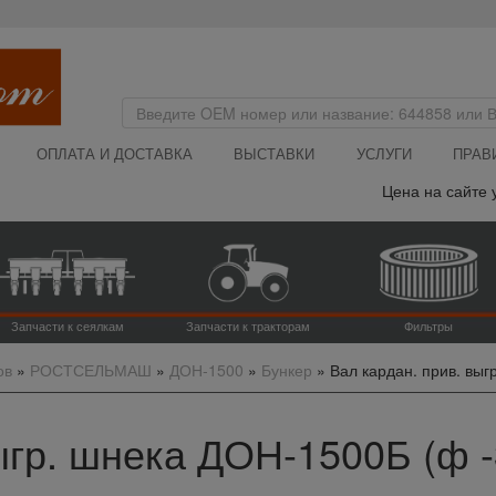
ОПЛАТА И ДОСТАВКА
ВЫСТАВКИ
УСЛУГИ
ПРАВ
Цена на сайте указа
Запчасти к сеялкам
Запчасти к тракторам
Фильтры
ов
»
РОСТСЕЛЬМАШ
»
ДОН-1500
»
Бункер
»
Вал кардан. прив. выг
ыгр. шнека ДОН-1500Б (ф -