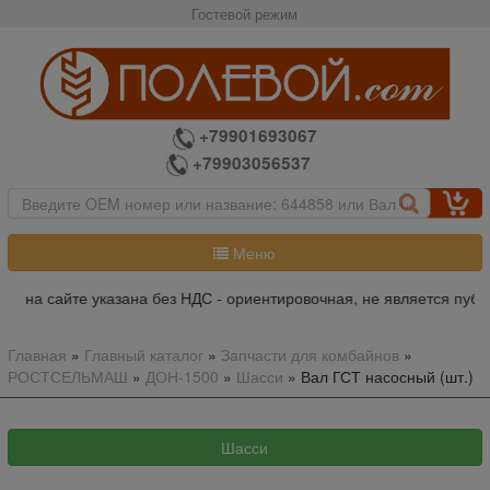
Гостевой режим
+79901693067
+79903056537
Меню
а на сайте указана без НДС - ориентировочная, не является публи
Главная
»
Главный каталог
»
Запчасти для комбайнов
»
РОСТСЕЛЬМАШ
»
ДОН-1500
»
Шасси
»
Вал ГСТ насосный (шт.)