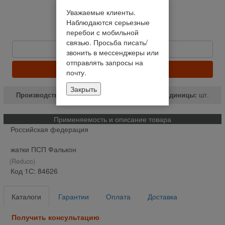
На складе
Уважаемые клиенты.
Наблюдаются серьезные
Отправим сегодня до 14:00
перебои с мобильной
1 020 руб
связью. Просьба писать/
Быстрый заказ
звонить в мессенджеры или
отправлять запросы на
КУПИТЬ
почту.
Закрыть
Производство:
РФ
Единицы:
шт.
Применяемость и описание товара
Российская федерация
жатки ПСП Фалькон
(Reduco)
Код 1С: 84626
Каталоги
Гарантии
Оплата
Доставка
Получить консультацию