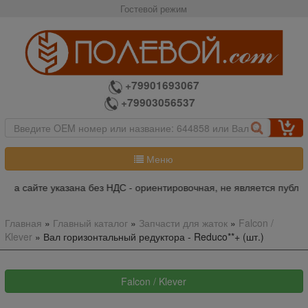
Гостевой режим
+79901693067
+79903056537
Меню
 на сайте указана без НДС - ориентировочная, не является публич
Главная
»
Главный каталог
»
Запчасти для жаток
»
Falcon /
Klever
»
Вал горизонтальный редуктора - Reduco**+ (шт.)