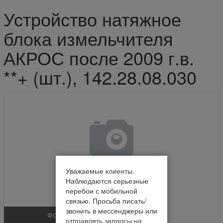
Устройство натяжное
блока измельчителя
АКРОС после 2009 г.в.
**+ (шт.), 142.28.08.030
Уважаемые клиенты.
Наблюдаются серьезные
перебои с мобильной
связью. Просьба писать/
звонить в мессенджеры или
ФОТО
отправлять запросы на