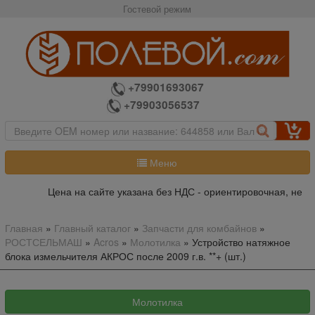
Гостевой режим
+79901693067
+79903056537
Меню
Цена на сайте указана без НДС - ориентировочная, не яв
Главная
»
Главный каталог
»
Запчасти для комбайнов
»
РОСТСЕЛЬМАШ
»
Acros
»
Молотилка
»
Устройство натяжное
блока измельчителя АКРОС после 2009 г.в. **+ (шт.)