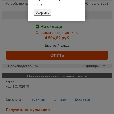
Устройство натяжное блока измельчителя АКРОС после 2009
почту.
г.в. **+ (шт.)
Закрыть
142.28.08.030
На складе
Отправим сегодня до 14:00
4 504,62 руб
Быстрый заказ
КУПИТЬ
Производство:
РФ
Единицы:
шт.
Применяемость и описание товара
Акрос
Код 1С: 92679
Каталоги
Гарантии
Оплата
Доставка
Получить консультацию