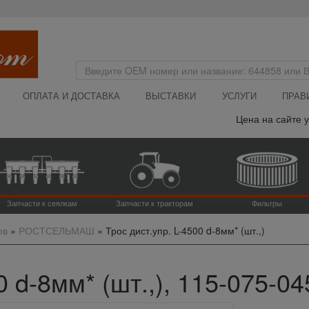
ОПЛАТА И ДОСТАВКА
ВЫСТАВКИ
УСЛУГИ
ПРАВ
Цена на сайте ука
Запчасти к сеялкам
Запчасти к тракторам
Фильтры
ов
»
РОСТСЕЛЬМАШ
»
Трос дист.упр. L-4500 d-8мм* (шт.,)
0 d-8мм* (шт.,), 115-075-0