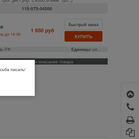
115-075-04500
Быстрый заказ
де
1 650 руб
а до 14:00
КУПИТЬ
о:
РФ
Единицы:
шт.,
Применяемость и описание товара
сьба писать/