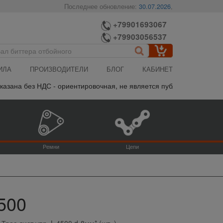
Последнее обновление:
30.07.2026
,
+79901693067
+79903056537
ИЛА
ПРОИЗВОДИТЕЛИ
БЛОГ
КАБИНЕТ
зана без НДС - ориентировочная, не является публичной офертой,
Ремни
Цепи
4500
Трос дист.упр. L-4500 d-8мм* (шт.,)