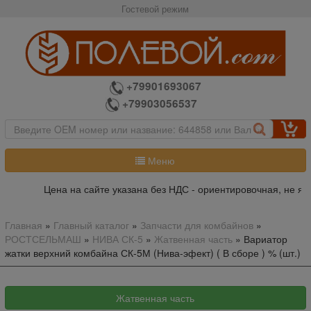
Гостевой режим
+79901693067
+79903056537
Меню
Цена на сайте указана без НДС - ориентировочная, не явл
Главная
»
Главный каталог
»
Запчасти для комбайнов
»
РОСТСЕЛЬМАШ
»
НИВА СК-5
»
Жатвенная часть
»
Вариатор
жатки верхний комбайна СК-5М (Нива-эфект) ( В сборе ) % (шт.)