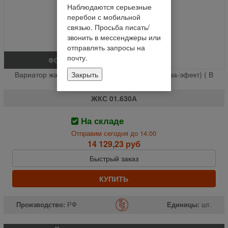
Наблюдаются серьезные
перебои с мобильной
связью. Просьба писать/
звонить в мессенджеры или
отправлять запросы на
почту.
ФОТО
Закрыть
Вариатор жатки верхний комбайна СК-5М (Нива-эфект) ( В
сборе ) % (шт.)
ЖКС 01.630А
На складе
Отправим сегодня до 14:00
14 129,23 руб
Быстрый заказ
КУПИТЬ
Производство:
РФ
Единицы:
шт.