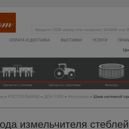
ОПЛАТА И ДОСТАВКА
ВЫСТАВКИ
УСЛУГИ
ПРАВ
Цена на 
Запчасти к сеялкам
Запчасти к тракторам
Фильтры
ов
»
РОСТСЕЛЬМАШ
»
ДОН-1500
»
Молотилка
»
Шкив натяжной пр
ода измельчителя стебле