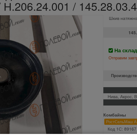
/ Н.206.24.001 / 145.28.03.
Шкив натяжно
145.
На скла
Отправим завтр
Производств
Нива, Акрос, 
Комбайны
РостСельМаш А
Код 1С: 89167