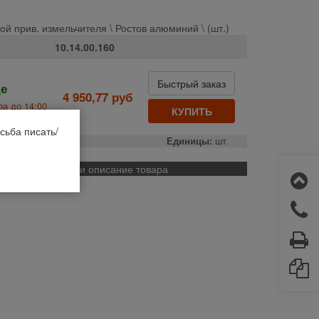
й прив. измельчителя \ Ростов алюминий \ (шт.)
10.14.00.160
Быстрый заказ
де
4 950,77 руб
а до 14:00
КУПИТЬ
сьба писать/
о:
РСМ
Единицы:
шт.
Применяемость и описание товара
тор