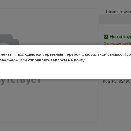
Шкив натяжно
На скла
Отправим завтр
иенты. Наблюдаются серьезные перебои с мобильной связью. Про
Производств
ссенджеры или отправлять запросы на почту.
Дон-1500, Век
Код 1С: 82465