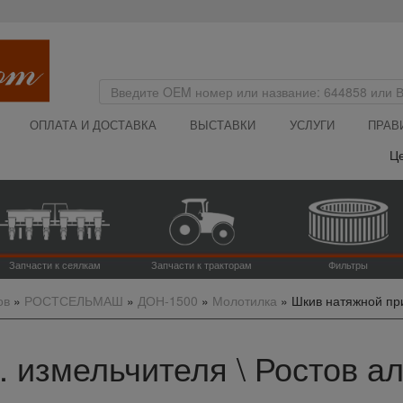
ОПЛАТА И ДОСТАВКА
ВЫСТАВКИ
УСЛУГИ
ПРАВ
Цена
Запчасти к сеялкам
Запчасти к тракторам
Фильтры
ов
»
РОСТСЕЛЬМАШ
»
ДОН-1500
»
Молотилка
»
Шкив натяжной при
 измельчителя \ Ростов ал