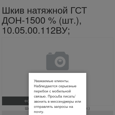
Шкив натяжной ГСТ
ДОН-1500 % (шт.),
10.05.00.112ВУ;
Уважаемые клиенты.
Наблюдаются серьезные
перебои с мобильной
связью. Просьба писать/
ФОТО
звонить в мессенджеры или
отправлять запросы на
Шкив натяжной ГСТ ДОН-1500 % (шт.)
почту.
10.05.00.112ВУ;