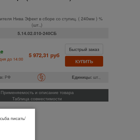
ителя Нива Эфект в сборе со ступиц. ( 240мм ) %
(шт.,)
5.14.02.010-240СБ
Быстрый заказ
де
5 972,31 руб
дня до 14:00
КУПИТЬ
о:
РФ
Единицы:
шт.,
Применяемость и описание товара
Таблица совместимости
сьба писать/
он-1500