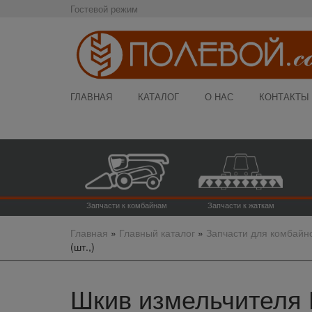
Гостевой режим
ГЛАВНАЯ
КАТАЛОГ
О НАС
КОНТАКТЫ
Запчасти к комбайнам
Запчасти к жаткам
Главная
»
Главный каталог
»
Запчасти для комбайн
(шт.,)
Шкив измельчителя Н