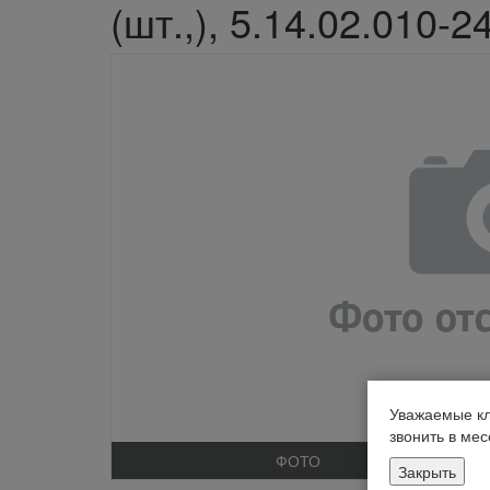
(шт.,), 5.14.02.010-
Уважаемые кл
звонить в ме
ФОТО
Закрыть