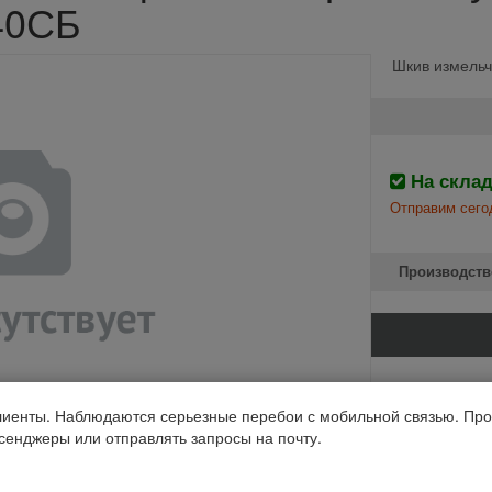
240СБ
Шкив измельч
На скла
Отправим сего
Производств
Комбайны
иенты. Наблюдаются серьезные перебои с мобильной связью. Про
РостСельМаш Д
ссенджеры или отправлять запросы на почту.
Код 1С: 98772