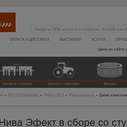
ОПЛАТА И ДОСТАВКА
ВЫСТАВКИ
УСЛУГИ
ПРАВ
Цена на сайте ука
Запчасти к сеялкам
Запчасти к тракторам
Фильтры
ов
»
РОСТСЕЛЬМАШ
»
НИВА СК-5
»
Измельчитель
»
Шкив измельчи
ива Эфект в сборе со сту