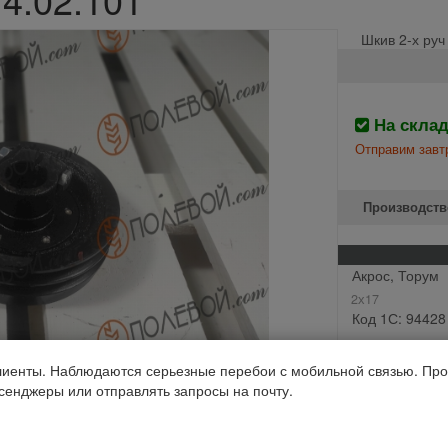
Шкив 2-х руч
На скла
Отправим завтр
Производств
Акрос, Торум
2х17
Код 1С: 94428
иенты. Наблюдаются серьезные перебои с мобильной связью. Про
ссенджеры или отправлять запросы на почту.