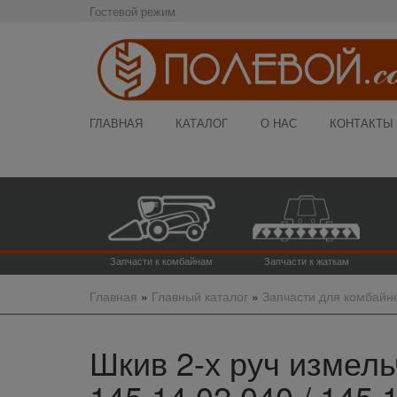
Гостевой режим
ГЛАВНАЯ
КАТАЛОГ
О НАС
КОНТАКТЫ
Запчасти к комбайнам
Запчасти к жаткам
Главная
»
Главный каталог
»
Запчасти для комбайн
Шкив 2-х руч измель
145.14.02.040 / 145.