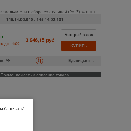
 измельчителя в сборе со ступицей (2х17) % (шт.)
145.14.02.040 / 145.14.02.101
Быстрый заказ
де
3 946,15 руб
а до 14:00
КУПИТЬ
о:
РФ
Единицы:
шт.
Применяемость и описание товара
сьба писать/