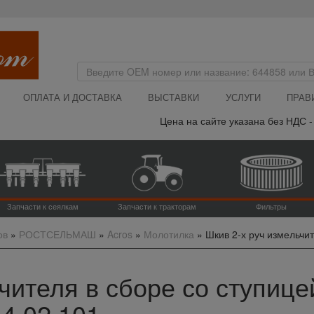
ОПЛАТА И ДОСТАВКА
ВЫСТАВКИ
УСЛУГИ
ПРАВ
Цена на сайте указана без НДС - ор
Запчасти к сеялкам
Запчасти к тракторам
Фильтры
ов
»
РОСТСЕЛЬМАШ
»
Acros
»
Молотилка
»
Шкив 2-х руч измельчит
чителя в сборе со ступицей
14.02.101