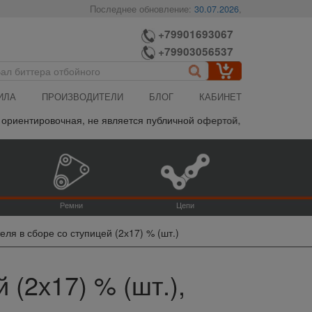
Последнее обновление:
30.07.2026
,
+79901693067
+79903056537
ИЛА
ПРОИЗВОДИТЕЛИ
БЛОГ
КАБИНЕТ
иентировочная, не является публичной офертой, пожалуйста уточня
Ремни
Цепи
еля в сборе со ступицей (2х17) % (шт.)
 (2х17) % (шт.),