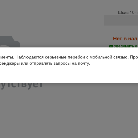
Шкив 10-т
Нет в на
Уведомить о
иенты. Наблюдаются серьезные перебои с мобильной связью. Про
Производств
ссенджеры или отправлять запросы на почту.
Код 1С: 95247