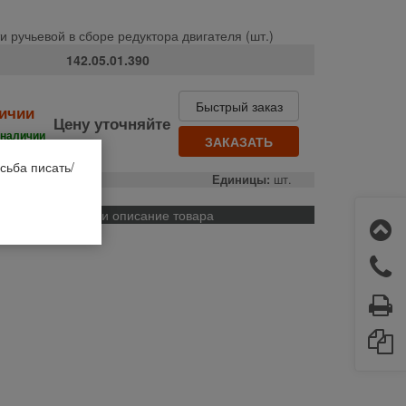
и ручьевой в сборе редуктора двигателя (шт.)
142.05.01.390
Быстрый заказ
личии
Цену уточняйте
 наличии
ЗАКАЗАТЬ
сьба писать/
о:
РФ
Единицы:
шт.
Применяемость и описание товара