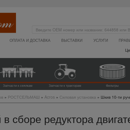
ОПЛАТА И ДОСТАВКА
ВЫСТАВКИ
УСЛУГИ
ПРАВ
Цена 
Запчасти к сеялкам
Запчасти к тракторам
Фильтры
ов
»
РОСТСЕЛЬМАШ
»
Acros
»
Силовая установка
»
Шкив 10-ти руч
 в сборе редуктора двигате