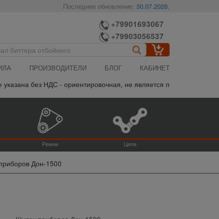
Последнее обновление:
30.07.2026
,
+79901693067
+79903056537
ИЛА
ПРОИЗВОДИТЕЛИ
БЛОГ
КАБИНЕТ
казана без НДС - ориентировочная, не является публичной оферто
Ремни
Цепи
приборов Дон-1500
Щиток приборов Дон-1500