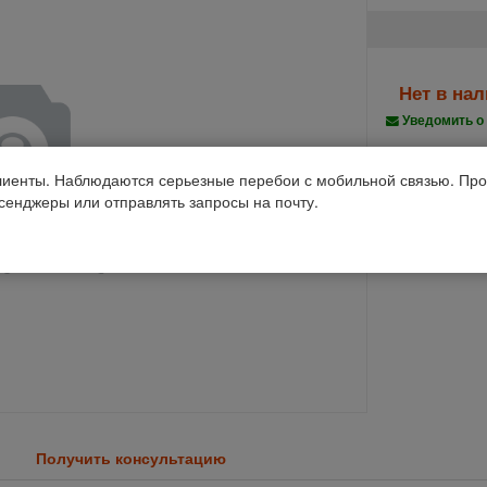
Нет в на
Уведомить о
Производств
иенты. Наблюдаются серьезные перебои с мобильной связью. Про
ссенджеры или отправлять запросы на почту.
Дон-1500
Код 1С: 82136
Получить консультацию