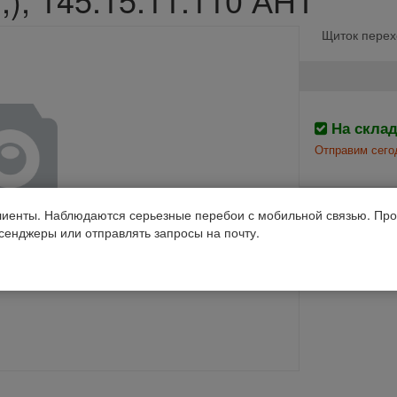
Щиток перех
На скла
Отправим сего
Производств
иенты. Наблюдаются серьезные перебои с мобильной связью. Про
ссенджеры или отправлять запросы на почту.
Код 1С: 54439