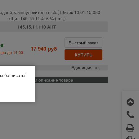
одной камнеуловителя в сб.( Щиток 10.01.15.080
+Щит 145.15.11.416 % (шт.,)
145.15.11.110 АНТ
Быстрый заказ
де
17 940 руб
дня до 14:00
КУПИТЬ
о:
РФ
Единицы:
шт.,
сьба писать/
Применяемость и описание товара
1