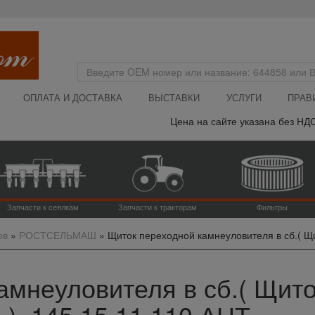
ОПЛАТА И ДОСТАВКА
ВЫСТАВКИ
УСЛУГИ
ПРАВ
Цена на сайте указана без НДС -
Запчасти к сеялкам
Запчасти к тракторам
Фильтры
ов
»
РОСТСЕЛЬМАШ
»
Щиток переходной камнеуловителя в сб.( Щи
амнеуловителя в сб.( Щито
,), 145.15.11.110 АНТ