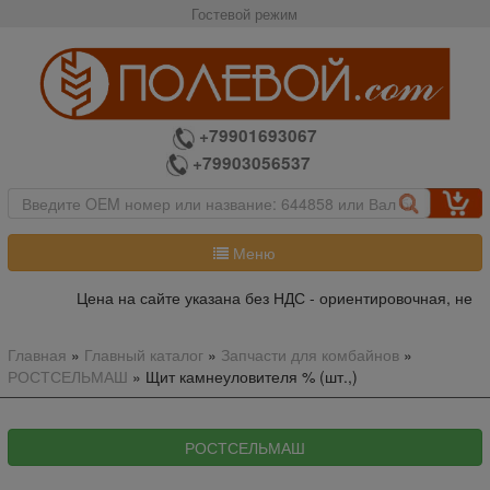
Гостевой режим
+79901693067
+79903056537
Меню
Цена на сайте указана без НДС - ориентировочная, не я
Главная
»
Главный каталог
»
Запчасти для комбайнов
»
РОСТСЕЛЬМАШ
»
Щит камнеуловителя % (шт.,)