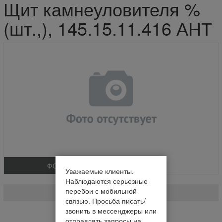
Щит камнеуловителя %
(шт.,), 145.15.11.416 АНТ
ФОТО
Уважаемые клиенты.
Щит камнеуловителя % (шт.,)
Наблюдаются серьезные
перебои с мобильной
145.15.11.416 АНТ
связью. Просьба писать/
звонить в мессенджеры или
На складе
отправлять запросы на