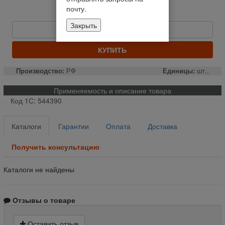
Отправим завтра до 14:00
почту.
5 989,23 руб
Закрыть
Быстрый заказ
КУПИТЬ
Производство:
РФ
Единицы:
шт.,
Применяемость и описание товара
Код 1С: 544390
Каталоги
Гарантии
Оплата
Доставка
Получить консультацию
Каталоги не найдены
Отзывы о товаре
Оставить отзыв