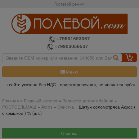
Гостевой режим
+79901693067
+79903056537
Меню
на сайте указана без НДС - ориентировочная, не является публичн
Главная
»
Главный каталог
»
Запчасти для комбайнов
»
РОСТСЕЛЬМАШ
»
Acros
»
Очистка
»
Шатун соломотряса Акрос (
с крышкой ) % (шт.)