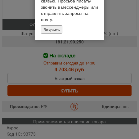
связью. Просьба писать/
звонить в мессенджеры или
отправлять запросы на
почту.
ФОТО
Закрыть
Шатун соломотряса Акрос ( с крышкой ) % (шт.)
181.21.90.250
На складе
Отправим сегодня до 14:00
4 703,46 руб
Быстрый заказ
КУПИТЬ
Производство:
РФ
Единицы:
шт.
Применяемость и описание товара
Акрос
Код 1С: 93773