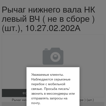
Рычаг нижнего вала НК
левый ВЧ ( не в сборе )
(шт.), 10.27.02.202А
Уважаемые клиенты.
Наблюдаются серьезные
перебои с мобильной
связью. Просьба писать/
ФОТО
звонить в мессенджеры или
отправлять запросы на
Рычаг нижнего вала НК левый ВЧ ( не в сборе ) (шт.)
почту.
10.27.02.202А