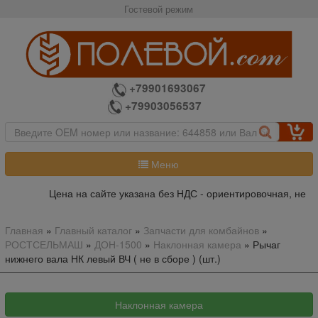
Гостевой режим
+79901693067
+79903056537
Меню
Цена на сайте указана без НДС - ориентировочная, не яв
Главная
»
Главный каталог
»
Запчасти для комбайнов
»
РОСТСЕЛЬМАШ
»
ДОН-1500
»
Наклонная камера
»
Рычаг
нижнего вала НК левый ВЧ ( не в сборе ) (шт.)