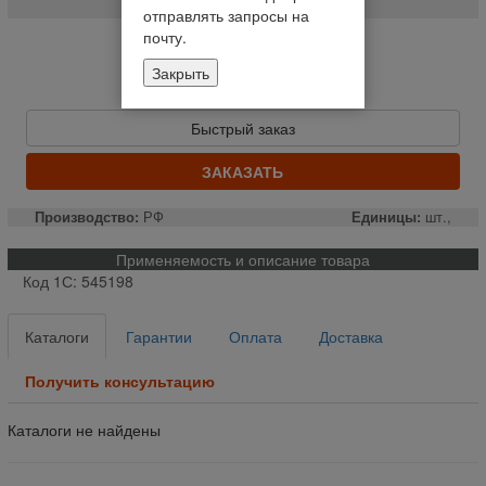
отправлять запросы на
почту.
Нет в наличии
Закрыть
Уведомить о наличии
Цену уточняйте
Быстрый заказ
ЗАКАЗАТЬ
Производство:
РФ
Единицы:
шт.,
Применяемость и описание товара
Код 1С: 545198
Каталоги
Гарантии
Оплата
Доставка
Получить консультацию
Каталоги не найдены