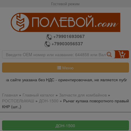
Гостевой режим
+79901693067
+79903056537
Меню
 на сайте указана без НДС - ориентировочная, не является публич
Главная
»
Главный каталог
»
Запчасти для комбайнов
»
РОСТСЕЛЬМАШ
»
ДОН-1500
»
Рычаг кулака поворотного правый
КНР (шт.,)