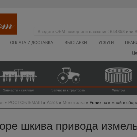
ОПЛАТА И ДОСТАВКА
ВЫСТАВКИ
УСЛУГИ
ПРАВ
Цена н
Запчасти к сеялкам
Запчасти к тракторам
Фильтры
ов
»
РОСТСЕЛЬМАШ
»
Acros
»
Молотилка
»
Ролик натяжной в сбор
оре шкива привода измель