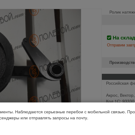
Ролик натяж
На скла
Отправим завтр
Производств
Российская ф
Акрос, Вектор
Код 1С: 93330
иенты. Наблюдаются серьезные перебои с мобильной связью. Про
ссенджеры или отправлять запросы на почту.