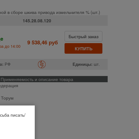
ной в сборе шкива привода измельчителя % (шт.)
145.28.08.120
Быстрый заказ
де
9 538,46 руб
а до 14:00
КУПИТЬ
о:
РФ
Единицы:
шт.
Применяемость и описание товара
едерация
, Торум
сьба писать/