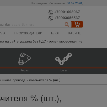
Последнее обновление:
30.07.2026
,
+79901693067
+79903056537
ИЛА
ПРОИЗВОДИТЕЛИ
БЛОГ
КАБИНЕТ
а сайте указана без НДС - ориентировочная, не является публично
Ремни
Цепи
е шкива привода измельчителя % (шт.)
чителя % (шт.),