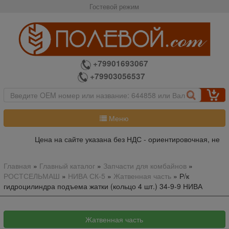
Гостевой режим
+79901693067
+79903056537
Меню
Цена на сайте указана без НДС - ориентировочная, не яв
Главная
»
Главный каталог
»
Запчасти для комбайнов
»
РОСТСЕЛЬМАШ
»
НИВА СК-5
»
Жатвенная часть
»
Р/к
гидроцилиндра подъема жатки (кольцо 4 шт.) 34-9-9 НИВА