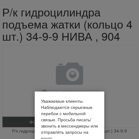
Р/к гидроцилиндра
подъема жатки (кольцо 4
шт.) 34-9-9 НИВА , 904
Уважаемые клиенты.
Наблюдаются серьезные
перебои с мобильной
связью. Просьба писать/
ФОТО
звонить в мессенджеры или
Р/к гидроцилиндра подъема жатки (кольцо 4 шт.) 34-9-9
отправлять запросы на
НИВА
почту.