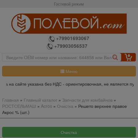
Гостевой режим
+79901693067
+79903056537
Меню
на на сайте указана без НДС - ориентировочная, не является публ
Главная
»
Главный каталог
»
Запчасти для комбайнов
»
РОСТСЕЛЬМАШ
»
Acros
»
Очистка
»
Решето верхнее правое
Акрос % (шт.)