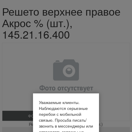
Решето верхнее правое
Акрос % (шт.),
145.21.16.400
Уважаемые клиенты.
Наблюдаются серьезные
перебои с мобильной
ФОТО
связью. Просьба писать/
Решето верхнее правое Акрос % (шт.)
звонить в мессенджеры или
отправлять запросы на
145.21.16.400