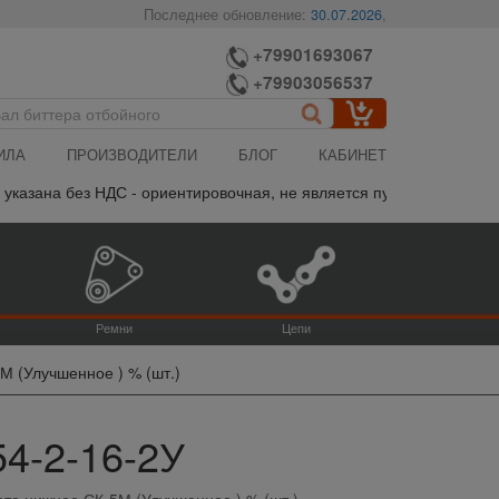
Последнее обновление:
30.07.2026
,
+79901693067
+79903056537
ИЛА
ПРОИЗВОДИТЕЛИ
БЛОГ
КАБИНЕТ
казана без НДС - ориентировочная, не является публичной оферто
Ремни
Цепи
М (Улучшенное ) % (шт.)
54-2-16-2У
то нижнее СК-5М (Улучшенное ) % (шт.)