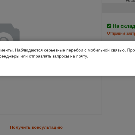
На скла
Отправим завтр
Производств
иенты. Наблюдаются серьезные перебои с мобильной связью. Про
ссенджеры или отправлять запросы на почту.
Нива
Код 1С: 88745
Получить консультацию