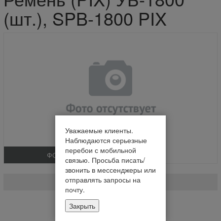
(шт.), SPB-1800 PIX
Уважаемые клиенты.
Наблюдаются серьезные
перебои с мобильной
ФОТО
связью. Просьба писать/
Ремень (PIX) УБ-1800 (шт.)
звонить в мессенджеры или
отправлять запросы на
SPB-1800 PIX
почту.
Нет в наличии
Закрыть
Уведомить о наличии