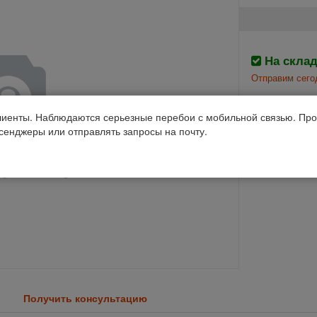
На скла
Отправим сего
Производств
иенты. Наблюдаются серьезные перебои с мобильной связью. Про
ссенджеры или отправлять запросы на почту.
Код 1С: 83532
Получить консультацию