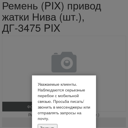
Ремень (PIX) привод
жатки Нива (шт.),
ДГ-3475 PIX
Уважаемые клиенты.
Наблюдаются серьезные
перебои с мобильной
связью. Просьба писать/
ФОТО
звонить в мессенджеры или
отправлять запросы на
Ремень (PIX) привод жатки Нива (шт.)
почту.
ДГ-3475 PIX
Закрыть