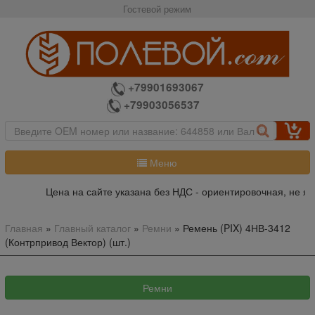
Гостевой режим
+79901693067
+79903056537
Меню
Цена на сайте указана без НДС - ориентировочная, не яв
Главная
»
Главный каталог
»
Ремни
»
Ремень (PIX) 4НВ-3412
(Контрпривод Вектор) (шт.)