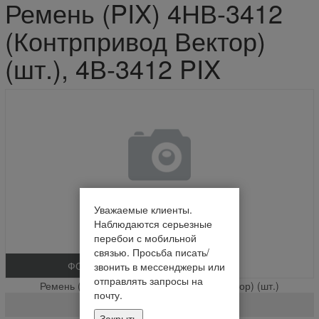
Ремень (PIX) 4НВ-3412
(Контрпривод Вектор)
(шт.), 4В-3412 PIX
Уважаемые клиенты.
Наблюдаются серьезные
перебои с мобильной
связью. Просьба писать/
ФОТО
звонить в мессенджеры или
отправлять запросы на
Ремень (PIX) 4НВ-3412 (Контрпривод Вектор) (шт.)
почту.
4В-3412 PIX
Закрыть