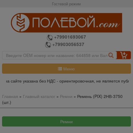
Гостевой режим
+79901693067
+79903056537
Меню
 на сайте указана без НДС - ориентировочная, не является публи
Главная
»
Главный каталог
»
Ремни
»
Ремень (PIX) 2НВ-3750
(шт.)