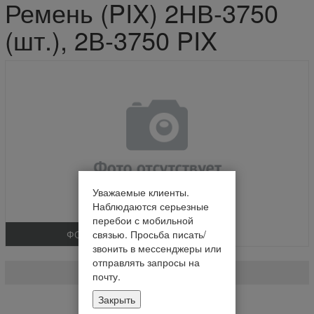
Ремень (PIX) 2НВ-3750
(шт.), 2В-3750 PIX
Уважаемые клиенты.
Наблюдаются серьезные
перебои с мобильной
ФОТО
связью. Просьба писать/
звонить в мессенджеры или
Ремень (PIX) 2НВ-3750 (шт.)
отправлять запросы на
2В-3750 PIX
почту.
Закрыть
На складе