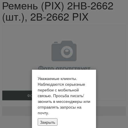
Ремень (PIX) 2НВ-2662
(шт.), 2В-2662 PIX
Уважаемые клиенты.
Наблюдаются серьезные
перебои с мобильной
ФОТО
связью. Просьба писать/
звонить в мессенджеры или
Ремень (PIX) 2НВ-2662 (шт.)
отправлять запросы на
2В-2662 PIX
почту.
Закрыть
На складе