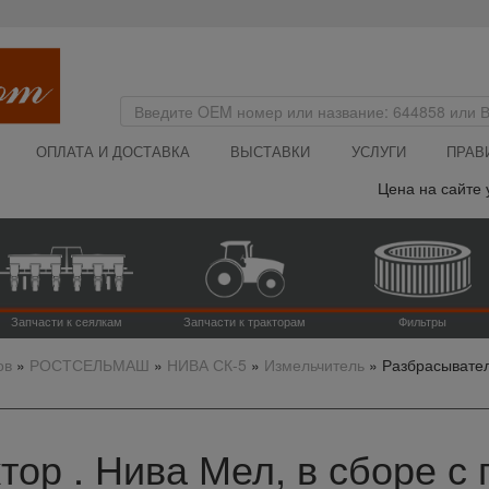
ОПЛАТА И ДОСТАВКА
ВЫСТАВКИ
УСЛУГИ
ПРАВ
Цена на сайте указ
Запчасти к сеялкам
Запчасти к тракторам
Фильтры
ов
»
РОСТСЕЛЬМАШ
»
НИВА СК-5
»
Измельчитель
»
Разбрасывател
ор . Нива Мел, в сборе с 