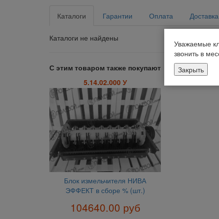
Каталоги
Гарантии
Оплата
Доставка
Каталоги не найдены
Уважаемые кл
звонить в ме
С этим товаром также покупают
Закрыть
5.14.02.000 У
Блок измельчителя НИВА
ЭФФЕКТ в сборе % (шт.)
104640.00 руб