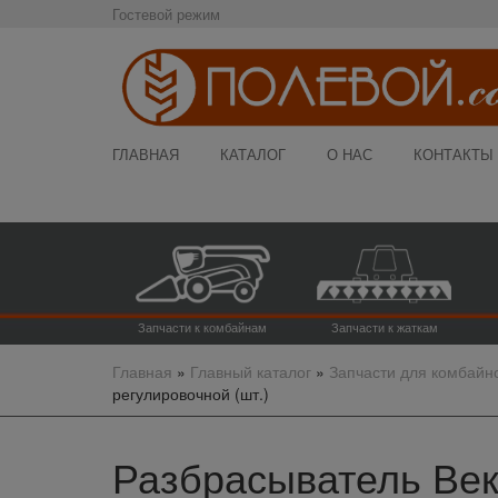
Гостевой режим
ГЛАВНАЯ
КАТАЛОГ
О НАС
КОНТАКТЫ
Запчасти к комбайнам
Запчасти к жаткам
Главная
»
Главный каталог
»
Запчасти для комбайн
регулировочной (шт.)
Разбрасыватель Вект