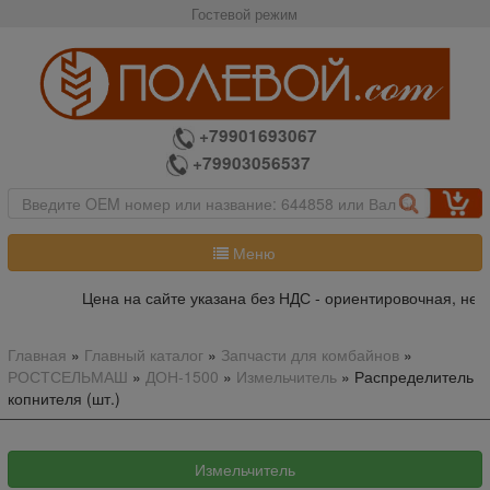
Гостевой режим
+79901693067
+79903056537
Меню
Цена на сайте указана без НДС - ориентировочная, не я
Главная
»
Главный каталог
»
Запчасти для комбайнов
»
РОСТСЕЛЬМАШ
»
ДОН-1500
»
Измельчитель
»
Распределитель
копнителя (шт.)