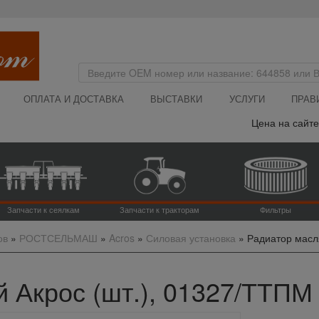
ОПЛАТА И ДОСТАВКА
ВЫСТАВКИ
УСЛУГИ
ПРАВ
Цена на сайте у
Запчасти к сеялкам
Запчасти к тракторам
Фильтры
ов
»
РОСТСЕЛЬМАШ
»
Acros
»
Силовая установка
»
Радиатор масл
 Акрос (шт.), 01327/ТТПМ 