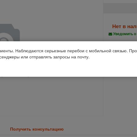
Нет в на
Уведомить о
Производств
иенты. Наблюдаются серьезные перебои с мобильной связью. Про
ссенджеры или отправлять запросы на почту.
Код 1С: 93869
Получить консультацию