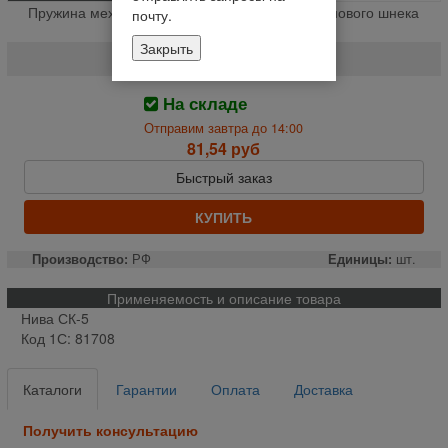
Пружина механизма предохранительного зернового шнека
почту.
% (шт.)
Закрыть
61432
На складе
Отправим завтра до 14:00
81,54 руб
Быстрый заказ
КУПИТЬ
Производство:
РФ
Единицы:
шт.
Применяемость и описание товара
Нива СК-5
Код 1С: 81708
Каталоги
Гарантии
Оплата
Доставка
Получить консультацию