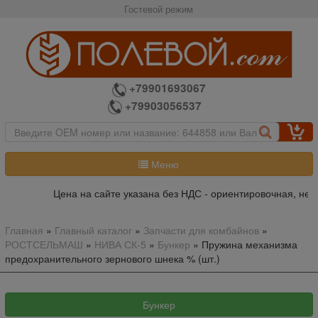
Гостевой режим
+79901693067
+79903056537
Меню
Цена на сайте указана без НДС - ориентировочная, не я
Главная
»
Главный каталог
»
Запчасти для комбайнов
»
РОСТСЕЛЬМАШ
»
НИВА СК-5
»
Бункер
»
Пружина механизма
предохранительного зернового шнека % (шт.)