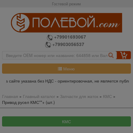
Гостевой режим
+79901693067
+79903056537
Меню
на сайте указана без НДС - ориентировочная, не является публич
Главная
»
Главный каталог
»
Запчасти для жаток
»
КМС
»
Привод русел КМС**+ (шт.)