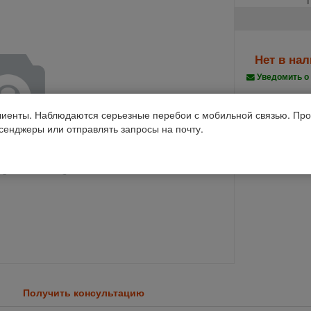
Нет в на
Уведомить о
Производств
иенты. Наблюдаются серьезные перебои с мобильной связью. Про
ссенджеры или отправлять запросы на почту.
Код 1С: 82884
Получить консультацию