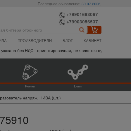
Последнее обновление:
30.07.2026
,
+79901693067
+79903056537
ИЛА
ПРОИЗВОДИТЕЛИ
БЛОГ
КАБИНЕТ
казана без НДС - ориентировочная, не является публичной офертой
Ремни
Цепи
разователь напряж. НИВА (шт.)
375910
Преобразователь напряж. НИВА (шт.)