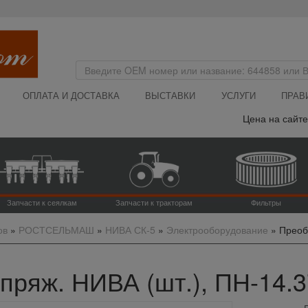
ОПЛАТА И ДОСТАВКА
ВЫСТАВКИ
УСЛУГИ
ПРАВ
Цена на сайте у
Запчасти к сеялкам
Запчасти к тракторам
Фильтры
ов
»
РОСТСЕЛЬМАШ
»
НИВА СК-5
»
Электрооборудование
»
Преоб
пряж. НИВА (шт.), ПН-14.