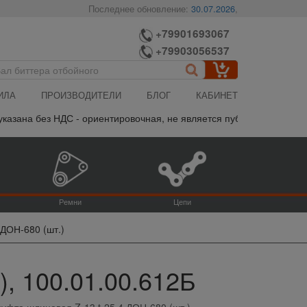
Последнее обновление:
30.07.2026
,
+79901693067
+79903056537
ИЛА
ПРОИЗВОДИТЕЛИ
БЛОГ
КАБИНЕТ
азана без НДС - ориентировочная, не является публичной офертой,
Ремни
Цепи
ДОН-680 (шт.)
, 100.01.00.612Б
уфта шлицевая Z-13 t-25.4 ДОН-680 (шт.)