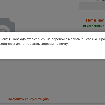
Нет в на
Уведомить о
Производств
иенты. Наблюдаются серьезные перебои с мобильной связью. Про
ссенджеры или отправлять запросы на почту.
Код 1С: 93987
Получить консультацию