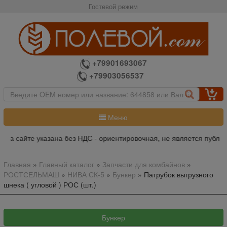
Гостевой режим
+79901693067
+79903056537
Меню
на сайте указана без НДС - ориентировочная, не является публич
Главная
»
Главный каталог
»
Запчасти для комбайнов
»
РОСТСЕЛЬМАШ
»
НИВА СК-5
»
Бункер
»
Патрубок выгрузного
шнека ( угловой ) РОС (шт.)