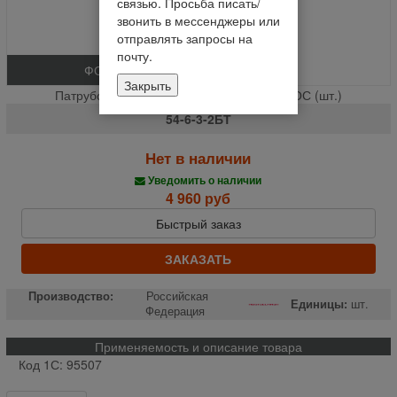
связью. Просьба писать/
звонить в мессенджеры или
отправлять запросы на
почту.
ФОТО
Закрыть
Патрубок выгрузного шнека ( угловой ) РОС (шт.)
54-6-3-2БТ
Нет в наличии
Уведомить о наличии
4 960 руб
Быстрый заказ
ЗАКАЗАТЬ
Производство:
Российская
Единицы:
шт.
Федерация
Применяемость и описание товара
Код 1С: 95507