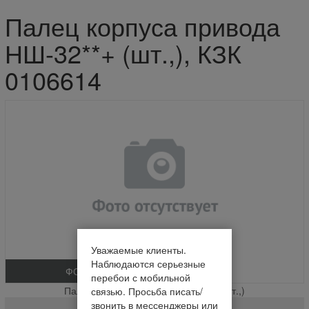
Палец корпуса привода
НШ-32**+ (шт.,), КЗК
0106614
Уважаемые клиенты.
Наблюдаются серьезные
ФОТО
перебои с мобильной
Палец корпуса привода НШ-32**+ (шт.,)
связью. Просьба писать/
звонить в мессенджеры или
КЗК 0106614