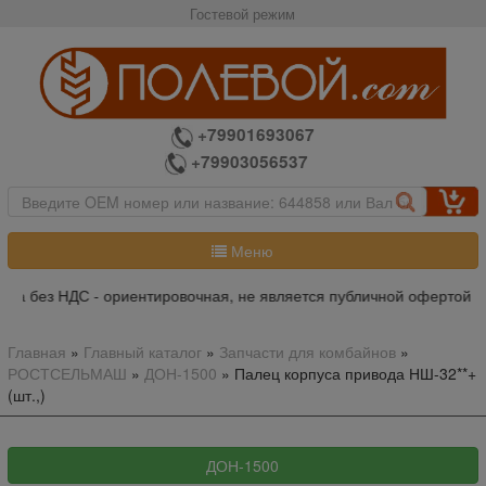
Гостевой режим
+79901693067
+79903056537
Меню
ана без НДС - ориентировочная, не является публичной офертой, п
Главная
»
Главный каталог
»
Запчасти для комбайнов
»
РОСТСЕЛЬМАШ
»
ДОН-1500
»
Палец корпуса привода НШ-32**+
(шт.,)