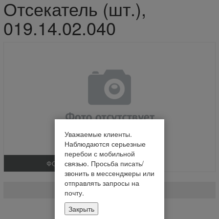
Отсекатель (шт.),
019.14.02.040
Уважаемые клиенты.
Наблюдаются серьезные
перебои с мобильной
ФОТО
связью. Просьба писать/
звонить в мессенджеры или
Отсекатель (шт.)
отправлять запросы на
019.14.02.040
почту.
Закрыть
Нет в наличии