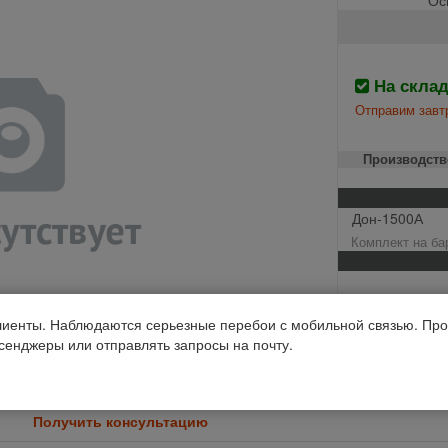
На скла
Отправим завтр
Производств
Дон-1500А
Комплект на бар
Комбайны
иенты. Наблюдаются серьезные перебои с мобильной связью. Про
РостСельМаш Д
ссенджеры или отправлять запросы на почту.
Код 1С: 96221
Получить консультацию