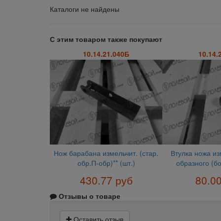
Каталоги не найдены
С этим товаром также покупают
10.14.21.040Б
10.14.
Нож барабана измельчит. (стар.
Втулка ножа из
обр.П-обр)** (шт.)
образного (бо
430.77 руб
80.0
Отзывы о товаре
Оставить отзыв