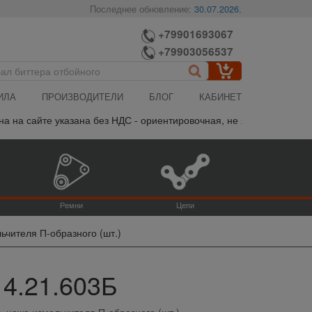
Последнее обновление:
30.07.2026
,
+79901693067
+79903056537
ИЛА
ПРОИЗВОДИТЕЛИ
БЛОГ
КАБИНЕТ
а сайте указана без НДС - ориентировочная, не является публичн
Ремни
Цепи
ьчителя П-образного (шт.)
14.21.603Б
ь ножа измельчителя П-образного (шт.)