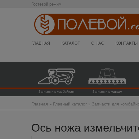
Гостевой режим
ГЛАВНАЯ
КАТАЛОГ
О НАС
КОНТАКТЫ
Запчасти к комбайнам
Запчасти к жаткам
Главная
»
Главный каталог
»
Запчасти для комбайн
Ось ножа измельчите