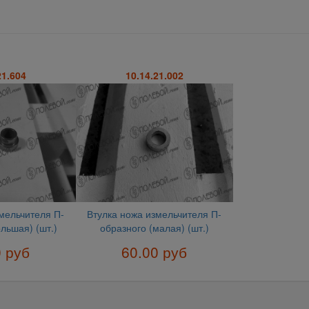
21.604
10.14.21.002
мельчителя П-
Втулка ножа измельчителя П-
льшая) (шт.)
образного (малая) (шт.)
0 руб
60.00 руб