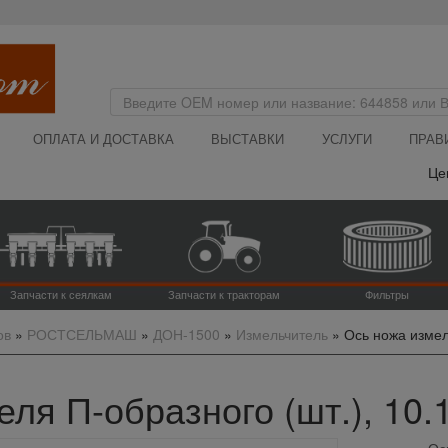
ОПЛАТА И ДОСТАВКА
ВЫСТАВКИ
УСЛУГИ
ПРАВ
Цена н
Запчасти к сеялкам
Запчасти к тракторам
Фильтры
ов
»
РОСТСЕЛЬМАШ
»
ДОН-1500
»
Измельчитель
»
Ось ножа измел
ля П-образного (шт.), 10.
Ос