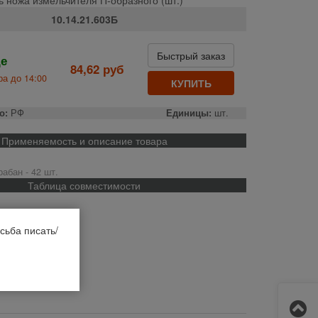
10.14.21.603Б
Быстрый заказ
де
84,62 руб
а до 14:00
КУПИТЬ
о:
РФ
Единицы:
шт.
Применяемость и описание товара
абан - 42 шт.
Таблица совместимости
сьба писать/
он-1500