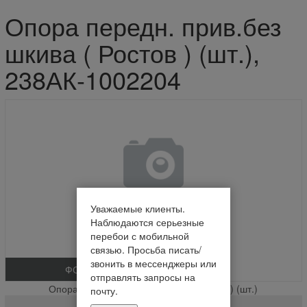
Опора передн. прив.без
шкива ( Ростов ) (шт.),
238АК-1002204
Уважаемые клиенты.
Наблюдаются серьезные
перебои с мобильной
связью. Просьба писать/
звонить в мессенджеры или
ФОТО
отправлять запросы на
Опора передн. прив.без шкива ( Ростов ) (шт.)
почту.
238АК-1002204