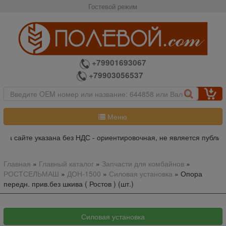
Гостевой режим
+79901693067
+79903056537
Меню
на сайте указана без НДС - ориентировочная, не является публич
Главная
»
Главный каталог
»
Запчасти для комбайнов
»
РОСТСЕЛЬМАШ
»
ДОН-1500
»
Силовая установка
»
Опора
передн. прив.без шкива ( Ростов ) (шт.)