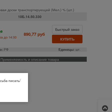
вая доски транспортирующей (Мел.) % (шт.)
10Б.14.50.330
Быстрый заказ
де
890,77 руб
а до 14:00
КУПИТЬ
о:
РФ
Единицы:
шт.
Применяемость и описание товара
сьба писать/