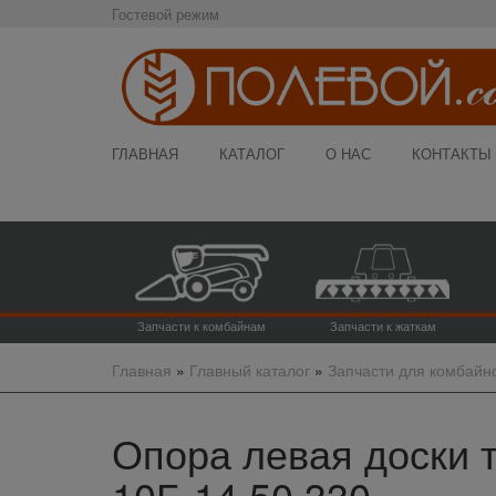
Гостевой режим
ГЛАВНАЯ
КАТАЛОГ
О НАС
КОНТАКТЫ
Запчасти к комбайнам
Запчасти к жаткам
Главная
»
Главный каталог
»
Запчасти для комбайн
Опора левая доски т
10Б.14.50.330