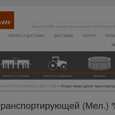
ОПЛАТА И ДОСТАВКА
ВЫСТАВКИ
УСЛУГИ
ПРАВ
Цена 
Запчасти к сеялкам
Запчасти к тракторам
Фильтры
ов
»
РОСТСЕЛЬМАШ
»
ДОН-1500
»
Опора левая доски транспортир
ранспортирующей (Мел.) %