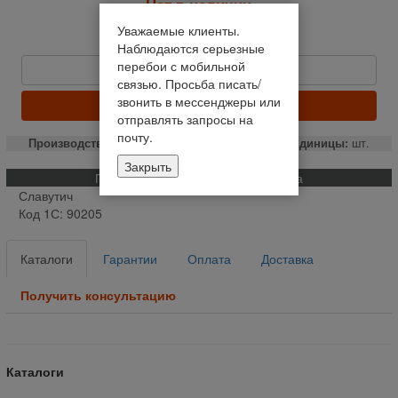
Нет в наличии
Уведомить о наличии
Уважаемые клиенты.
8 180 руб
Наблюдаются серьезные
перебои с мобильной
Быстрый заказ
связью. Просьба писать/
звонить в мессенджеры или
ЗАКАЗАТЬ
отправлять запросы на
почту.
Производство:
РФ
Единицы:
шт.
Закрыть
Применяемость и описание товара
Славутич
Код 1С: 90205
Каталоги
Гарантии
Оплата
Доставка
Получить консультацию
Каталоги