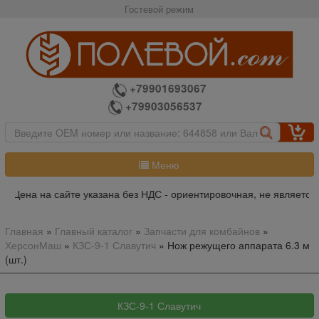
Гостевой режим
+79901693067
+79903056537
Меню
Цена на сайте указана без НДС - ориентировочная, не является 
Главная
»
Главный каталог
»
Запчасти для комбайнов
»
ХерсонМаш
»
КЗС-9-1 Славутич
»
Нож режущего аппарата 6.3 м
(шт.)