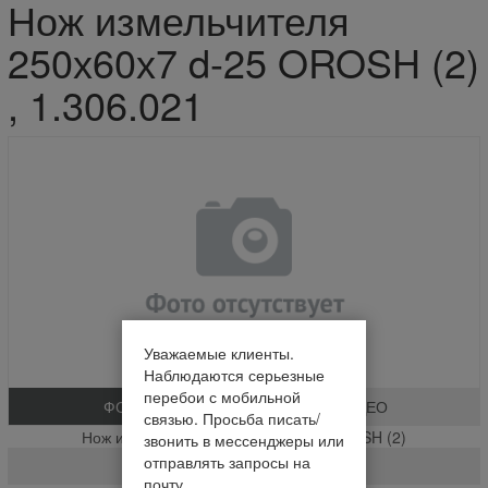
Нож измельчителя
250х60х7 d-25 OROSH (2)
, 1.306.021
Уважаемые клиенты.
Наблюдаются серьезные
перебои с мобильной
ФОТО
ВИДЕО
связью. Просьба писать/
Нож измельчителя 250х60х7 d-25 OROSH (2)
звонить в мессенджеры или
отправлять запросы на
1.306.021
почту.