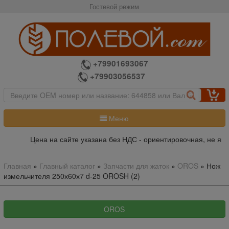
Гостевой режим
+79901693067
+79903056537
Меню
Цена на сайте указана без НДС - ориентировочная, не явл
Главная
»
Главный каталог
»
Запчасти для жаток
»
OROS
»
Нож
измельчителя 250х60х7 d-25 OROSH (2)