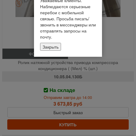
Уважаемые клиенты.
Наблюдаются серьезные
перебои с мобильной
связью. Просьба писать/
звонить в мессенджеры или
отправлять запросы на
почту.
Закрыть
ФОТО
Ролик натяжной устройства привода компрессора
кондиционера ( (Мел) % (шт.)
10.05.04.130Б
На складе
Отправим завтра до 14:00
3 673,85 руб
Быстрый заказ
КУПИТЬ