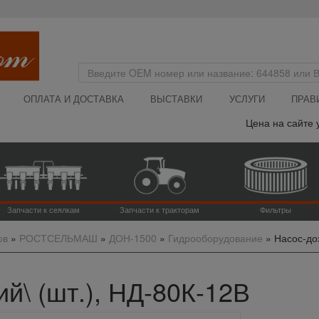
ОПЛАТА И ДОСТАВКА
ВЫСТАВКИ
УСЛУГИ
ПРАВ
Цена на сайте ук
Запчасти к сеялкам
Запчасти к тракторам
Фильтры
ов
»
РОСТСЕЛЬМАШ
»
ДОН-1500
»
Гидрооборудование
»
Насос-доз
ий\ (шт.), НД-80К-12В