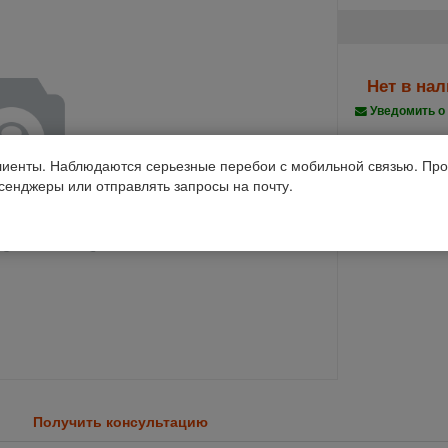
Нет в на
Уведомить о
Производств
иенты. Наблюдаются серьезные перебои с мобильной связью. Про
ссенджеры или отправлять запросы на почту.
Код 1С: 34168
Получить консультацию