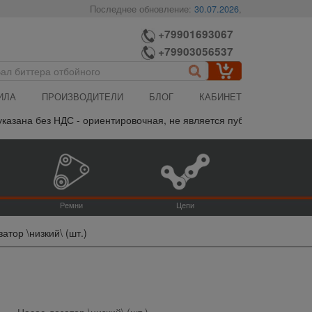
Последнее обновление:
30.07.2026
,
+79901693067
+79903056537
ИЛА
ПРОИЗВОДИТЕЛИ
БЛОГ
КАБИНЕТ
азана без НДС - ориентировочная, не является публичной офертой,
Ремни
Цепи
атор \низкий\ (шт.)
Насос-дозатор \низкий\ (шт.)