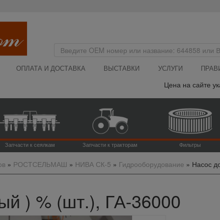
ОПЛАТА И ДОСТАВКА
ВЫСТАВКИ
УСЛУГИ
ПРАВ
Цена на сайте указан
Запчасти к сеялкам
Запчасти к тракторам
Фильтры
ов
»
РОСТСЕЛЬМАШ
»
НИВА СК-5
»
Гидрооборудование
»
Насос до
ый ) % (шт.), ГА-36000