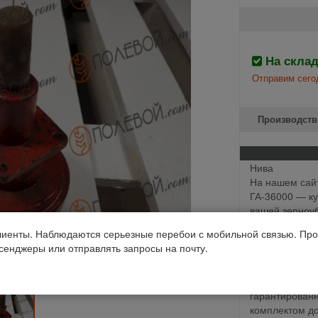
На скла
Отправим сего
Производств
Нива
На нашем сайт
ГА-36000 — ку
вашей зерноу
насос обеспе
иенты. Наблюдаются серьезные перебои с мобильной связью. Про
топлива, что 
ссенджеры или отправлять запросы на почту.
комбайна. Изг
ГА-36000 отли
неблагоприятн
гарантирован
комплектом до