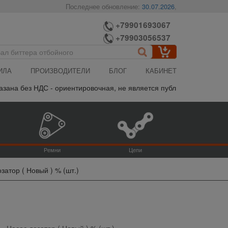
Последнее обновление:
30.07.2026
,
+79901693067
+79903056537
ИЛА
ПРОИЗВОДИТЕЛИ
БЛОГ
КАБИНЕТ
а без НДС - ориентировочная, не является публичной офертой, по
Ремни
Цепи
затор ( Новый ) % (шт.)
Насос дозатор ( Новый ) % (шт.)