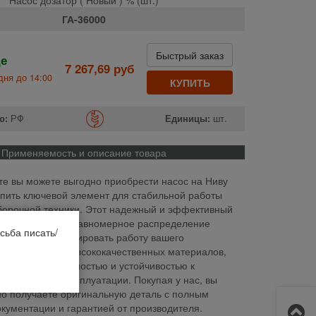
ГА-36000
Быстрый заказ
де
7 267,69 руб
дня до 14:00
КУПИТЬ
о:
РФ
Единицы:
шт.
Применяемость и описание товара
е вы можете выгодно приобрести насос на Ниву
пить ключевой элемент для стабильной работы
борочной техники. Этот надежный и эффективный
чивает точное и равномерное распределение
сьба писать/
помогает оптимизировать работу вашего
отовленный из высококачественных материалов,
чается долговечностью и устойчивостью к
ым условиям эксплуатации. Покупая у нас, вы
но получаете оригинальную деталь с полным
кументации и гарантией от производителя.