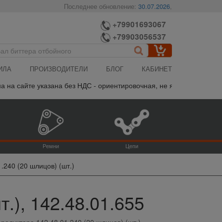
Последнее обновление:
30.07.2026
,
+79901693067
+79903056537
ИЛА
ПРОИЗВОДИТЕЛИ
БЛОГ
КАБИНЕТ
на сайте указана без НДС - ориентировочная, не является публич
Ремни
Цепи
.240 (20 шлицов) (шт.)
.), 142.48.01.655
редуктора 142.48.01.240 (20 шлицов) (шт.)