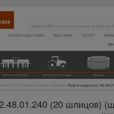
ОПЛАТА И ДОСТАВКА
ВЫСТАВКИ
УСЛУГИ
ПРАВ
Цена 
Запчасти к сеялкам
Запчасти к тракторам
Фильтры
ов
»
РОСТСЕЛЬМАШ
»
Acros
»
Бункер
»
Муфта редуктора 142.48.01
.48.01.240 (20 шлицов) (шт
Муфта 