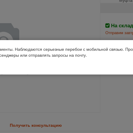
На скла
Отправим завтр
Производств
иенты. Наблюдаются серьезные перебои с мобильной связью. Про
ссенджеры или отправлять запросы на почту.
Код 1С: 95193
Получить консультацию