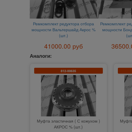
Ремкомплект редуктора отбора
Ремкомплект ре
мощности Вальтершайд Акрос %
мощности Бонд
(шт.)
(шт
41000.00 руб
36500.
Аналоги:
812-00635
Муфта эластичная ( С кожухом )
Муфта
АКРОС % (шт.)