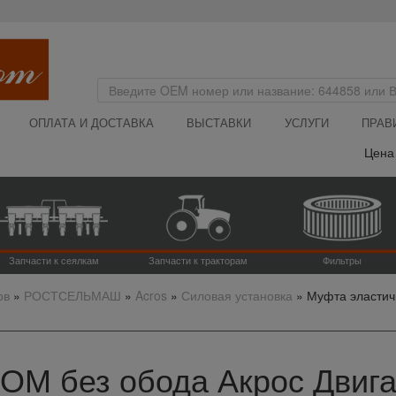
ОПЛАТА И ДОСТАВКА
ВЫСТАВКИ
УСЛУГИ
ПРАВ
Цена на са
Запчасти к сеялкам
Запчасти к тракторам
Фильтры
ов
»
РОСТСЕЛЬМАШ
»
Acros
»
Силовая установка
»
Муфта эластич
ОМ без обода Акрос Двига