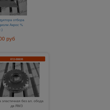
дуктора отбора
иоли Акрос %
.)
00 руб
812-00635
 эластичная без ал. обода
дв ЯМЗ