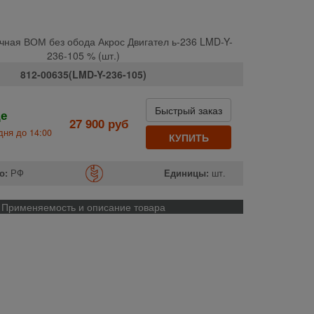
чная ВОМ без обода Акрос Двигател ь-236 LMD-Y-
236-105 % (шт.)
812-00635(LMD-Y-236-105)
Быстрый заказ
де
27 900 руб
дня до 14:00
КУПИТЬ
о:
РФ
Единицы:
шт.
Применяемость и описание товара