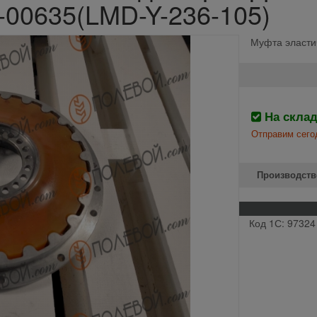
2-00635(LMD-Y-236-105)
Муфта эласти
На скла
Отправим сего
Производств
Код 1С: 97324