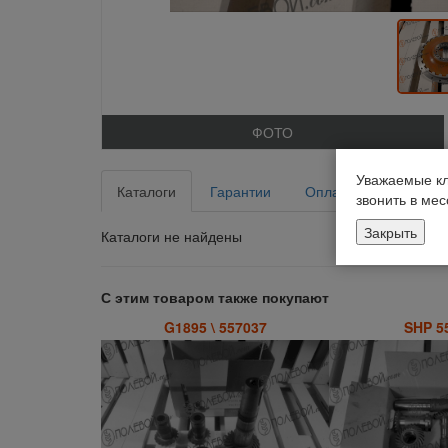
ФОТО
Уважаемые кл
Каталоги
Гарантии
Оплата
Доставка
звонить в ме
Закрыть
Каталоги не найдены
С этим товаром также покупают
G1895 \ 557037
SHP 5