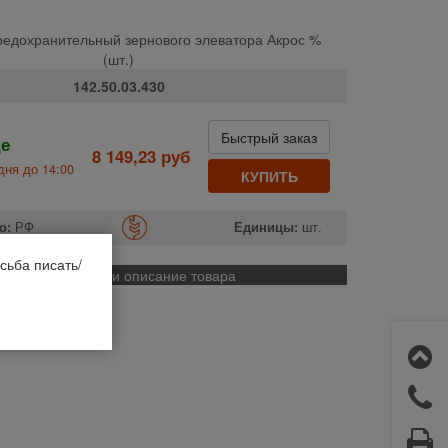
едохранительный зернового элеватора Акрос %
(шт.)
142.50.03.430
Быстрый заказ
де
8 149,23 руб
дня до 14:00
КУПИТЬ
о:
РФ
Единицы:
шт.
сьба писать/
Применяемость и описание товара