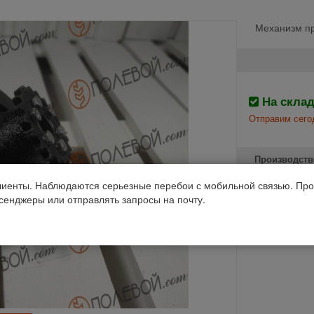
Механизм пр
На скла
Отправим сего
Производств
иенты. Наблюдаются серьезные перебои с мобильной связью. Про
ссенджеры или отправлять запросы на почту.
Акрос
Код 1С: 86353