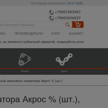
Последнее обновление:
30.07.2026
,
+79901693067
+79903056537
ИЛА
ПРОИЗВОДИТЕЛИ
БЛОГ
КАБИНЕТ
е является публичной офертой, пожалуйста уточняйте итоговую цен
Ремни
Цепи
ый зернового элеватора Акрос % (шт.)
ора Акрос % (шт.),