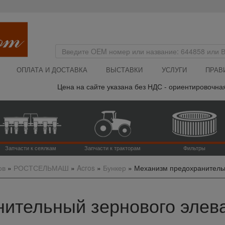
ОПЛАТА И ДОСТАВКА
ВЫСТАВКИ
УСЛУГИ
ПРАВ
Цена на сайте указана без НДС - ориентировочная, н
Запчасти к сеялкам
Запчасти к тракторам
Фильтры
ов
»
РОСТСЕЛЬМАШ
»
Acros
»
Бункер
»
Механизм предохранительн
ительный зернового элеват